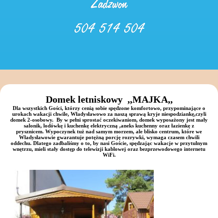
Domek letniskowy ,,MAJKA,,
Dla wszystkich Gości, którzy cenią sobie spędzone komfortowo, przypominające o
urokach wakacji chwile, Władysławowo za naszą sprawą kryje niespodziankę,czyli
domek 2-osobowy. By w pełni sprostać oczekiwaniom, domek wyposażony jest mały
salonik, lodówkę i kuchenkę elektryczną ,aneks kuchenny oraz łazienkę z
prysznicem. Wypoczynek tuż nad samym morzem, ale blisko centrum, które we
Władysławowie gwarantuje potężną porcję rozrywki, wymaga czasem chwili
oddechu. Dlatego zadbaliśmy o to, by nasi Goście, spędzając wakacje w przytulnym
wnętrzu, mieli stały dostęp do telewizji kablowej oraz bezprzewodowego internetu
WiFi.